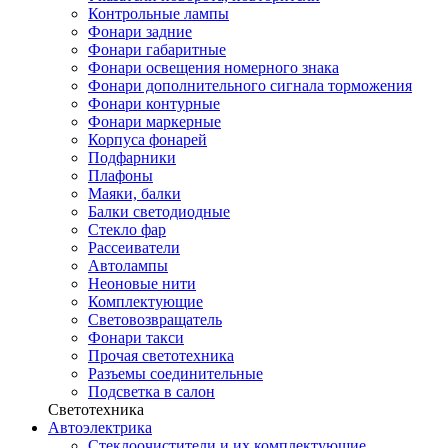
Контрольные лампы
Фонари задние
Фонари габаритные
Фонари освещения номерного знака
Фонари дополнительного сигнала торможения
Фонари контурные
Фонари маркерные
Корпуса фонарей
Подфарники
Плафоны
Маяки, балки
Балки светодиодные
Стекло фар
Рассеиватели
Автолампы
Неоновые нити
Комплектующие
Световозвращатель
Фонари такси
Прочая светотехника
Разъемы соединительные
Подсветка в салон
Светотехника
Автоэлектрика
Стеклоочистители и их комплектующие