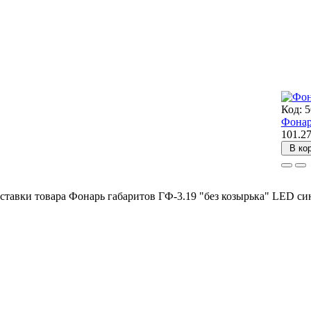
Код: 
Фонар
101.2
В ко
тавки товара Фонарь габаритов ГФ-3.19 "без козырька" LED син