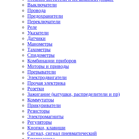
Выключатели
Провода
Предохранители
Переключатели
Реле
Указатели
Датчики
Манометры
Тахометры
Спидометры
Комбинации приборов
Моторы и приводы
Прерыватели
Электродвигатели
Прочая электрика
Розетки
Зажигание (катушки, распределители и пр)
Коммутатоы
Прикуриватели
Резисторы
Электромагниты
Регуляторы
Кнопки, клавиши
Сигнал, сигнал пневматический
Бензонасосы