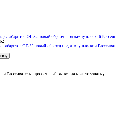
562
ь габаритов ОГ-32 новый образец под лампу плоский Рассеиват
7
рзину
ий Рассеиватель "прозрачный" вы всегда можете узнать у