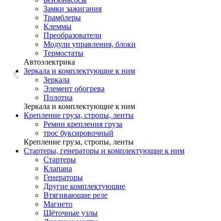
Замки зажигания
Трамблеры
Клеммы
Преобразователи
Модули управления, блоки
Термостаты
Автоэлектрика
Зеркала и комплектующие к ним
Зеркала
Элемент обогрева
Полотна
Зеркала и комплектующие к ним
Крепление груза, стропы, ленты
Ремни крепления груза
трос буксировочный
Крепление груза, стропы, ленты
Стартеры, генераторы и комплектующие к ним
Стартеры
Клапана
Генераторы
Другие комплектующие
Втягивающие реле
Магнето
Щёточные узлы