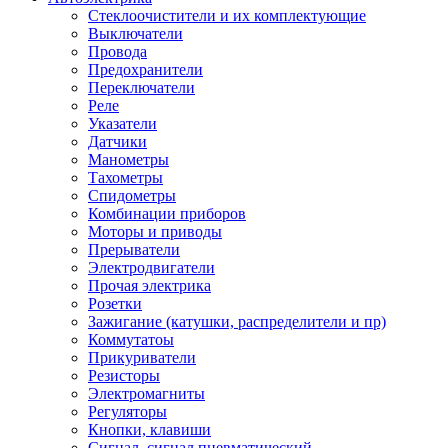
Стеклоочистители и их комплектующие
Выключатели
Провода
Предохранители
Переключатели
Реле
Указатели
Датчики
Манометры
Тахометры
Спидометры
Комбинации приборов
Моторы и приводы
Прерыватели
Электродвигатели
Прочая электрика
Розетки
Зажигание (катушки, распределители и пр)
Коммутатоы
Прикуриватели
Резисторы
Электромагниты
Регуляторы
Кнопки, клавиши
Сигнал, сигнал пневматический