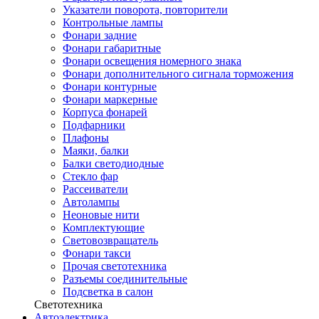
Указатели поворота, повторители
Контрольные лампы
Фонари задние
Фонари габаритные
Фонари освещения номерного знака
Фонари дополнительного сигнала торможения
Фонари контурные
Фонари маркерные
Корпуса фонарей
Подфарники
Плафоны
Маяки, балки
Балки светодиодные
Стекло фар
Рассеиватели
Автолампы
Неоновые нити
Комплектующие
Световозвращатель
Фонари такси
Прочая светотехника
Разъемы соединительные
Подсветка в салон
Светотехника
Автоэлектрика