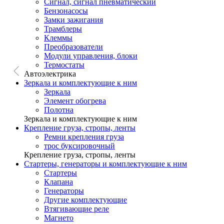
Сигнал, сигнал пневматический
Бензонасосы
Замки зажигания
Трамблеры
Клеммы
Преобразователи
Модули управления, блоки
Термостаты
Автоэлектрика
Зеркала и комплектующие к ним
Зеркала
Элемент обогрева
Полотна
Зеркала и комплектующие к ним
Крепление груза, стропы, ленты
Ремни крепления груза
трос буксировочный
Крепление груза, стропы, ленты
Стартеры, генераторы и комплектующие к ним
Стартеры
Клапана
Генераторы
Другие комплектующие
Втягивающие реле
Магнето