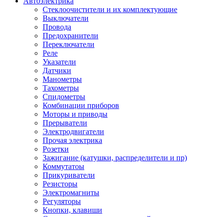
Автоэлектрика
Стеклоочистители и их комплектующие
Выключатели
Провода
Предохранители
Переключатели
Реле
Указатели
Датчики
Манометры
Тахометры
Спидометры
Комбинации приборов
Моторы и приводы
Прерыватели
Электродвигатели
Прочая электрика
Розетки
Зажигание (катушки, распределители и пр)
Коммутатоы
Прикуриватели
Резисторы
Электромагниты
Регуляторы
Кнопки, клавиши