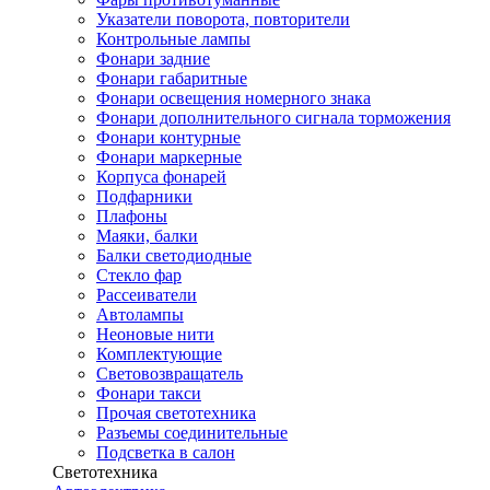
Указатели поворота, повторители
Контрольные лампы
Фонари задние
Фонари габаритные
Фонари освещения номерного знака
Фонари дополнительного сигнала торможения
Фонари контурные
Фонари маркерные
Корпуса фонарей
Подфарники
Плафоны
Маяки, балки
Балки светодиодные
Стекло фар
Рассеиватели
Автолампы
Неоновые нити
Комплектующие
Световозвращатель
Фонари такси
Прочая светотехника
Разъемы соединительные
Подсветка в салон
Светотехника