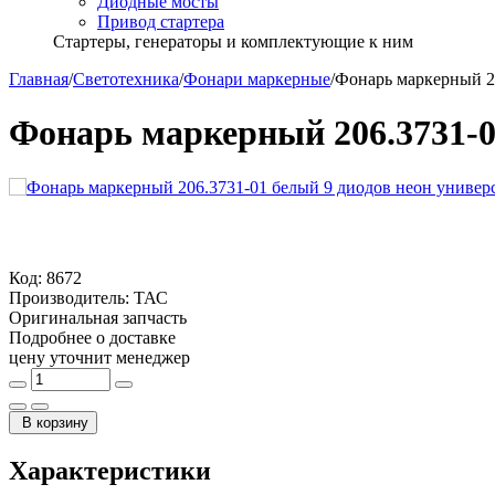
Диодные мосты
Привод стартера
Стартеры, генераторы и комплектующие к ним
Главная
/
Светотехника
/
Фонари маркерные
/
Фонарь маркерный 2
Фонарь маркерный 206.3731-0
Код:
8672
Производитель:
ТАС
Оригинальная запчасть
Подробнее о доставке
цену уточнит менеджер
В корзину
Характеристики