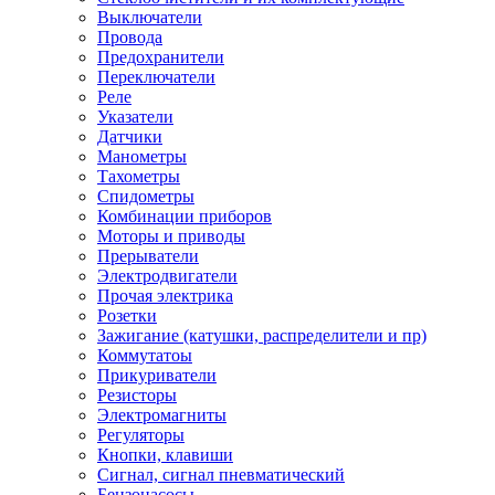
Выключатели
Провода
Предохранители
Переключатели
Реле
Указатели
Датчики
Манометры
Тахометры
Спидометры
Комбинации приборов
Моторы и приводы
Прерыватели
Электродвигатели
Прочая электрика
Розетки
Зажигание (катушки, распределители и пр)
Коммутатоы
Прикуриватели
Резисторы
Электромагниты
Регуляторы
Кнопки, клавиши
Сигнал, сигнал пневматический
Бензонасосы