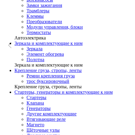
Замки зажигания
Трамблеры
Клеммы
Преобразователи
Модули управления, блоки
Термостаты
Автоэлектрика
Зеркала и комплектующие к ним
Зеркала
Элемент обогрева
Полотна
Зеркала и комплектующие к ним
Крепление груза, стропы, ленты
Ремни крепления груза
трос буксировочный
Крепление груза, стропы, ленты
Стартеры, генераторы и комплектующие к ним
Стартеры
Клапана
Генераторы
Другие комплектующие
Втягивающие реле
Магнето
Щёточные узлы