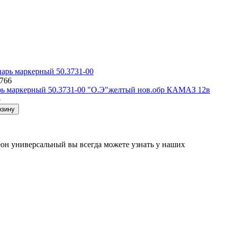
5766
ь маркерный 50.3731-00 "О.Э"желтый нов.обр КАМАЗ 12в
5
рзину
еон универсальный вы всегда можете узнать у наших