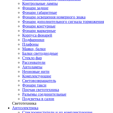
Контрольные лампы
Фонари задние
Фонари габаритные
Фонари освещения номерного знака
Фонари дополнительного сигнала торможения
Фонари контурные
Фонари маркерные
Корпуса фонарей
Подфарники
Плафоны
Маяки, балки
Балки светодиодные
Стекло фар
Рассеиватели
Автолампы
Неоновые нити
Комплектующие
Световозвращатель
Фонари такси
Прочая светотехника
Разъемы соединительные
Подсветка в салон
Светотехника
Автоэлектрика
Стеклоочистители и их комплектующие