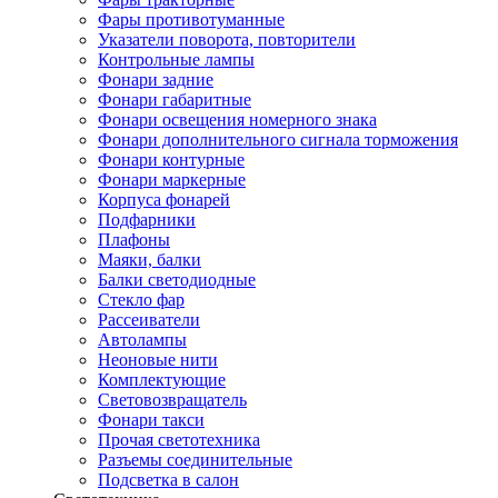
Фары противотуманные
Указатели поворота, повторители
Контрольные лампы
Фонари задние
Фонари габаритные
Фонари освещения номерного знака
Фонари дополнительного сигнала торможения
Фонари контурные
Фонари маркерные
Корпуса фонарей
Подфарники
Плафоны
Маяки, балки
Балки светодиодные
Стекло фар
Рассеиватели
Автолампы
Неоновые нити
Комплектующие
Световозвращатель
Фонари такси
Прочая светотехника
Разъемы соединительные
Подсветка в салон