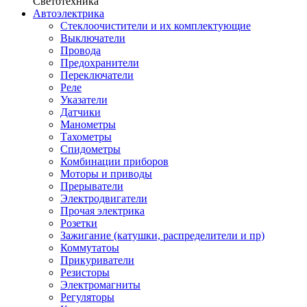
Светотехника
Автоэлектрика
Стеклоочистители и их комплектующие
Выключатели
Провода
Предохранители
Переключатели
Реле
Указатели
Датчики
Манометры
Тахометры
Спидометры
Комбинации приборов
Моторы и приводы
Прерыватели
Электродвигатели
Прочая электрика
Розетки
Зажигание (катушки, распределители и пр)
Коммутатоы
Прикуриватели
Резисторы
Электромагниты
Регуляторы