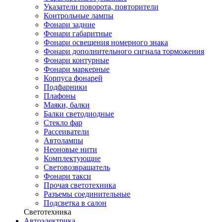
Указатели поворота, повторители
Контрольные лампы
Фонари задние
Фонари габаритные
Фонари освещения номерного знака
Фонари дополнительного сигнала торможения
Фонари контурные
Фонари маркерные
Корпуса фонарей
Подфарники
Плафоны
Маяки, балки
Балки светодиодные
Стекло фар
Рассеиватели
Автолампы
Неоновые нити
Комплектующие
Световозвращатель
Фонари такси
Прочая светотехника
Разъемы соединительные
Подсветка в салон
Светотехника
Автоэлектрика