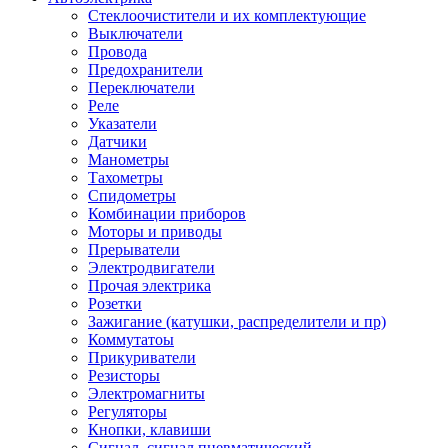
Стеклоочистители и их комплектующие
Выключатели
Провода
Предохранители
Переключатели
Реле
Указатели
Датчики
Манометры
Тахометры
Спидометры
Комбинации приборов
Моторы и приводы
Прерыватели
Электродвигатели
Прочая электрика
Розетки
Зажигание (катушки, распределители и пр)
Коммутатоы
Прикуриватели
Резисторы
Электромагниты
Регуляторы
Кнопки, клавиши
Сигнал, сигнал пневматический