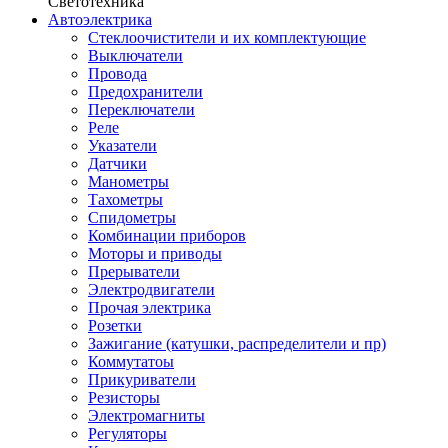
Светотехника
Автоэлектрика
Стеклоочистители и их комплектующие
Выключатели
Провода
Предохранители
Переключатели
Реле
Указатели
Датчики
Манометры
Тахометры
Спидометры
Комбинации приборов
Моторы и приводы
Прерыватели
Электродвигатели
Прочая электрика
Розетки
Зажигание (катушки, распределители и пр)
Коммутатоы
Прикуриватели
Резисторы
Электромагниты
Регуляторы