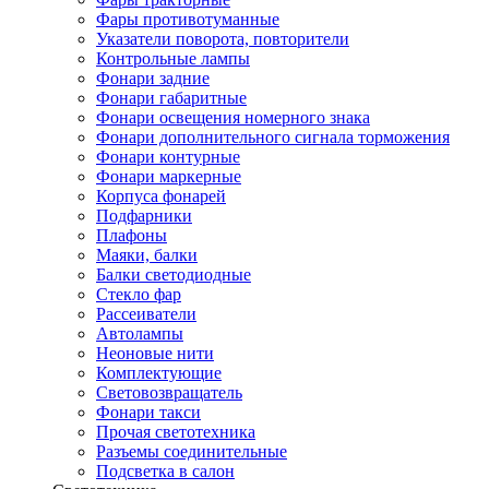
Фары противотуманные
Указатели поворота, повторители
Контрольные лампы
Фонари задние
Фонари габаритные
Фонари освещения номерного знака
Фонари дополнительного сигнала торможения
Фонари контурные
Фонари маркерные
Корпуса фонарей
Подфарники
Плафоны
Маяки, балки
Балки светодиодные
Стекло фар
Рассеиватели
Автолампы
Неоновые нити
Комплектующие
Световозвращатель
Фонари такси
Прочая светотехника
Разъемы соединительные
Подсветка в салон