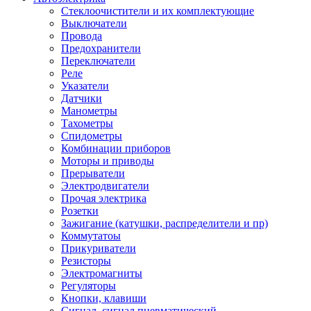
Стеклоочистители и их комплектующие
Выключатели
Провода
Предохранители
Переключатели
Реле
Указатели
Датчики
Манометры
Тахометры
Спидометры
Комбинации приборов
Моторы и приводы
Прерыватели
Электродвигатели
Прочая электрика
Розетки
Зажигание (катушки, распределители и пр)
Коммутатоы
Прикуриватели
Резисторы
Электромагниты
Регуляторы
Кнопки, клавиши
Сигнал, сигнал пневматический