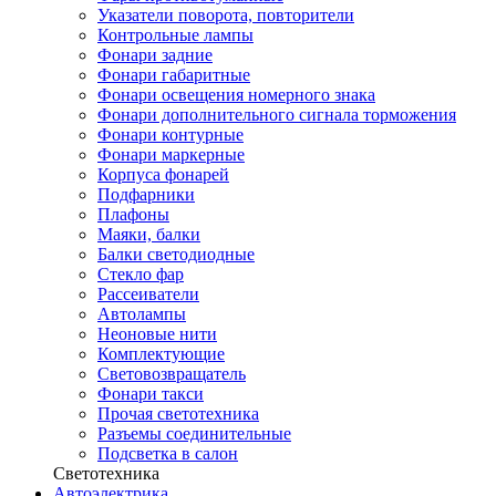
Указатели поворота, повторители
Контрольные лампы
Фонари задние
Фонари габаритные
Фонари освещения номерного знака
Фонари дополнительного сигнала торможения
Фонари контурные
Фонари маркерные
Корпуса фонарей
Подфарники
Плафоны
Маяки, балки
Балки светодиодные
Стекло фар
Рассеиватели
Автолампы
Неоновые нити
Комплектующие
Световозвращатель
Фонари такси
Прочая светотехника
Разъемы соединительные
Подсветка в салон
Светотехника
Автоэлектрика