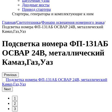
Щёточные узлы
Диодные мосты
Привод стартера
Стартеры, генераторы и комплектующие к ним
Главная
/
Светотехника
/
Фонари освещения номерного знака
/
Подсветка номера ФП-131АБ ОСВАР 24В, металлический
Камаз,Газ,Уаз
Подсветка номера ФП-131АБ
ОСВАР 24В, металлический
Камаз,Газ,Уаз
Previous
Next
1
2
3