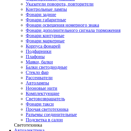
Указатели поворота, повторители
Контрольные лампы
Фонари задние
Фонари габаритные
Фонари освещения номерного знака
Фонари дополнительного сигнала торможения
Фонари контурные
Фонари маркерные
Корпуса фонарей
Подфарники
Плафоны
Маяки, балки
Балки светодиодные
Стекло фар
Рассеиватели
Автолампы
Неоновые нити
Комплектующие
Световозвращатель
Фонари такси
Прочая светотехника
Разъемы соединительные
Подсветка в салон
Светотехника
Автоэлектрика