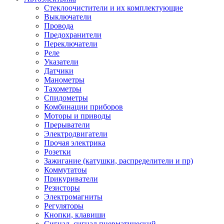
Стеклоочистители и их комплектующие
Выключатели
Провода
Предохранители
Переключатели
Реле
Указатели
Датчики
Манометры
Тахометры
Спидометры
Комбинации приборов
Моторы и приводы
Прерыватели
Электродвигатели
Прочая электрика
Розетки
Зажигание (катушки, распределители и пр)
Коммутатоы
Прикуриватели
Резисторы
Электромагниты
Регуляторы
Кнопки, клавиши
Сигнал, сигнал пневматический