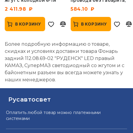
жгут с колодкой 6-ти
провода без габарита,
контактный с ответной
СуперМаз
2 411.98
584.10
частью СА
В КОРЗИНУ
В КОРЗИНУ
Более подробную информацию о товаре,
скидках и условиях доставки товара Фонарь
задний 112.08.69-02 "РУДЕНСК" LED правый
КАМАЗ, СуперМАЗ светодиодный со жгутом и с
байонетным разъем вы всегда можете узнать у
наших менеджеров.
Русавтосвет
Оплатить любой товар можно
платежными
системами