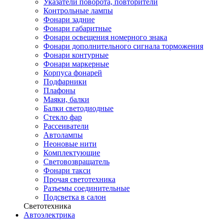
Указатели поворота, повторители
Контрольные лампы
Фонари задние
Фонари габаритные
Фонари освещения номерного знака
Фонари дополнительного сигнала торможения
Фонари контурные
Фонари маркерные
Корпуса фонарей
Подфарники
Плафоны
Маяки, балки
Балки светодиодные
Стекло фар
Рассеиватели
Автолампы
Неоновые нити
Комплектующие
Световозвращатель
Фонари такси
Прочая светотехника
Разъемы соединительные
Подсветка в салон
Светотехника
Автоэлектрика