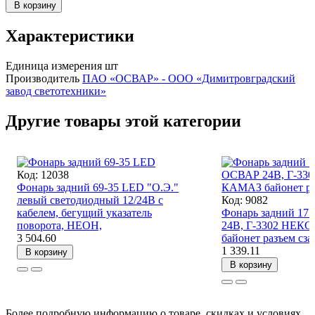
В корзину
Характеристики
Единица измерения
шт
Производитель
ПАО «ОСВАР» - ООО «Димитровградский
завод светотехники»
Другие товары этой категории
Код: 12038
Фонарь задний 69-35 LED "О.Э."
левый светодиодный 12/24В с
Код: 9082
кабелем, бегущий указатель
Фонарь задний 17
поворота, НЕОН,
24В, Г-3302 НЕК
3 504.60
байонет разъем сза
1 339.11
В корзину
В корзину
Более подробную информацию о товаре, скидках и условиях