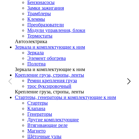
Бензонасосы
Замки зажигания
Трамблеры
Клеммы
Преобразователи
Модули управления, блоки
Термостаты
Автоэлектрика
Зеркала и комплектующие к ним
Зеркала
Элемент обогрева
Полотна
Зеркала и комплектующие к ним
Крепление груза, стропы, ленты
Ремни крепления груза
трос буксировочный
Крепление груза, стропы, ленты
Стартеры, генераторы и комплектующие к ним
Стартеры
Клапана
Генераторы
Другие комплектующие
Втягивающие реле
Магнето
Щёточные узлы