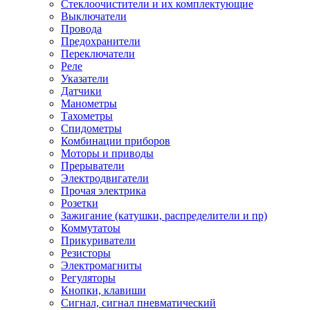
Стеклоочистители и их комплектующие
Выключатели
Провода
Предохранители
Переключатели
Реле
Указатели
Датчики
Манометры
Тахометры
Спидометры
Комбинации приборов
Моторы и приводы
Прерыватели
Электродвигатели
Прочая электрика
Розетки
Зажигание (катушки, распределители и пр)
Коммутатоы
Прикуриватели
Резисторы
Электромагниты
Регуляторы
Кнопки, клавиши
Сигнал, сигнал пневматический