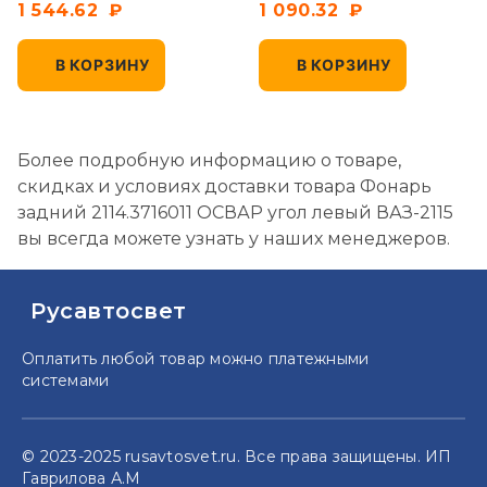
1 544.62
1 090.32
разъемом
В КОРЗИНУ
В КОРЗИНУ
Более подробную информацию о товаре,
скидках и условиях доставки товара Фонарь
задний 2114.3716011 ОСВАР угол левый ВАЗ-2115
вы всегда можете узнать у наших менеджеров.
Русавтосвет
Оплатить любой товар можно
платежными
системами
© 2023-2025 rusavtosvet.ru. Все права защищены. ИП
Гаврилова А.М