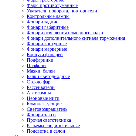
Фары противотуманные
Указатели поворота, повторители
Контрольные лампы
Фонари задние
Фонари габаритные
Фонари освещения номерного знака
Фонари дополнительного сигнала торможения
Фонари контурные
Фонари маркерные
Корпуса фонарей
Подфарники
Плафоны
Маяки, балки
Балки светодиодные
Стекло фар
Рассеиватели
Автолампы
Неоновые нити
Комплектующие
Световозвращатель
Фонари такси
Прочая светотехника
Разъемы соединительные
Подсветка в салон