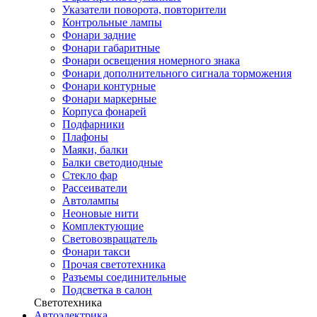
Указатели поворота, повторители
Контрольные лампы
Фонари задние
Фонари габаритные
Фонари освещения номерного знака
Фонари дополнительного сигнала торможения
Фонари контурные
Фонари маркерные
Корпуса фонарей
Подфарники
Плафоны
Маяки, балки
Балки светодиодные
Стекло фар
Рассеиватели
Автолампы
Неоновые нити
Комплектующие
Световозвращатель
Фонари такси
Прочая светотехника
Разъемы соединительные
Подсветка в салон
Светотехника
Автоэлектрика