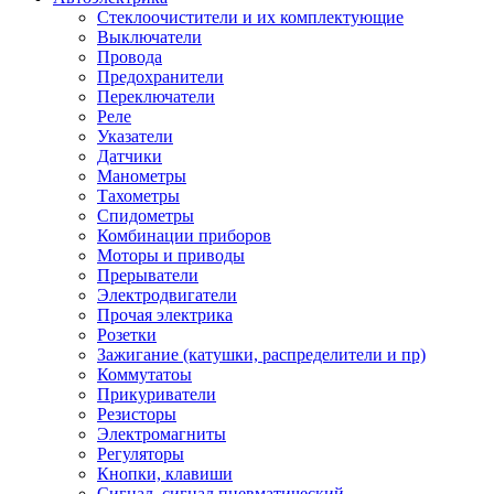
Стеклоочистители и их комплектующие
Выключатели
Провода
Предохранители
Переключатели
Реле
Указатели
Датчики
Манометры
Тахометры
Спидометры
Комбинации приборов
Моторы и приводы
Прерыватели
Электродвигатели
Прочая электрика
Розетки
Зажигание (катушки, распределители и пр)
Коммутатоы
Прикуриватели
Резисторы
Электромагниты
Регуляторы
Кнопки, клавиши
Сигнал, сигнал пневматический