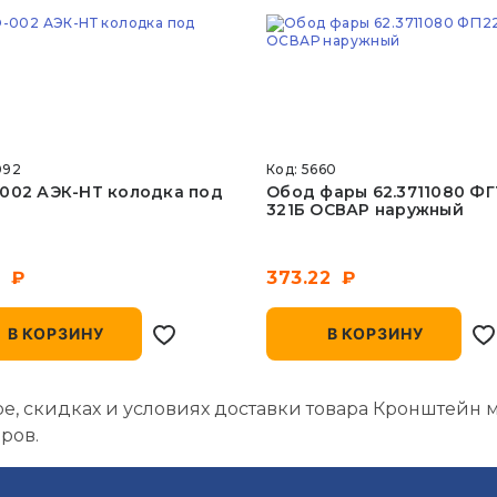
092
Код: 5660
002 АЭК-НТ колодка под
Обод фары 62.3711080 ФГ
321Б ОСВАР наружный
8
373.22
В КОРЗИНУ
В КОРЗИНУ
 скидках и условиях доставки товара Кронштейн мар
ров.