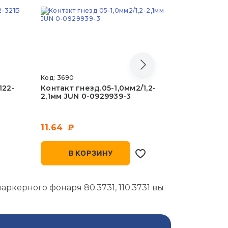
Код: 3690
Код: 5589
122-
Контакт гнезд.05-1,0мм2/1,2-
Обод фар
2,1мм JUN 0-0929939-3
62.371108
внутренн
11.64
313.96
В КОРЗИНУ
В 
керного фонаря 80.3731, 110.3731 вы