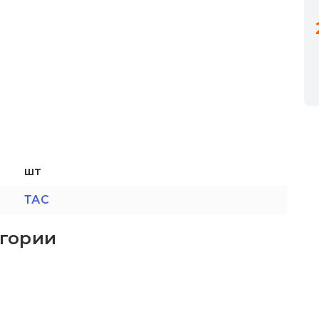
шт
ТАС
егории