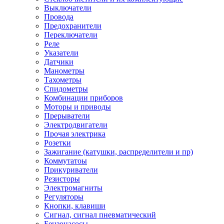
Выключатели
Провода
Предохранители
Переключатели
Реле
Указатели
Датчики
Манометры
Тахометры
Спидометры
Комбинации приборов
Моторы и приводы
Прерыватели
Электродвигатели
Прочая электрика
Розетки
Зажигание (катушки, распределители и пр)
Коммутатоы
Прикуриватели
Резисторы
Электромагниты
Регуляторы
Кнопки, клавиши
Сигнал, сигнал пневматический
Бензонасосы