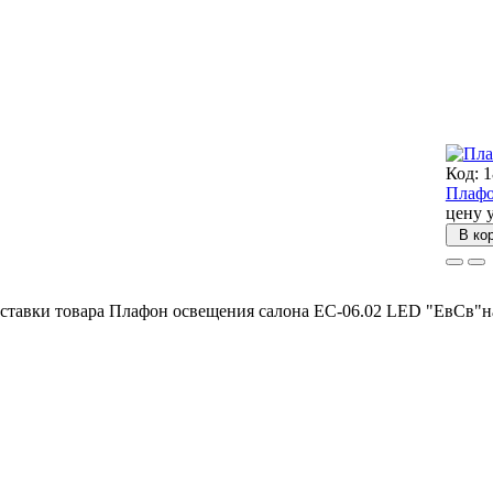
Код: 
Плафо
цену 
В ко
оставки товара Плафон освещения салона ЕС-06.02 LED "ЕвСв"н