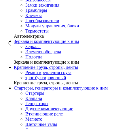
Замки зажигания
Трамблеры
Клеммы
Преобразователи
Модули управления, блоки
Термостаты
Автоэлектрика
Зеркала и комплектующие к ним
Зеркала
Элемент обогрева
Полотна
Зеркала и комплектующие к ним
Крепление груза, стропы, ленты
Ремни крепления груза
трос буксировочный
Крепление груза, стропы, ленты
Стартеры, генераторы и комплектующие к ним
Стартеры
Клапана
Генераторы
Другие комплектующие
Втягивающие реле
Магнето
Щёточные узлы