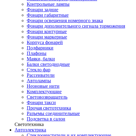
Контрольные лампы
Фонари задние
Фонари габаритные
Фонари освещения номерного знака
Фонари дополнительного сигнала торможения
Фонари контурные
Фонари маркерные
Корпуса фонарей
Подфарники
Плафоны
Маяки, балки
Балки светодиодные
Стекло фар
Рассеиватели
Автолампы
Неоновые нити
Комплектующие
Световозвращатель
Фонари такси
Прочая светотехника
Разъемы соединительные
Подсветка в салон
Светотехника
Автоэлектрика
Стеклоочистители и их комплектующие