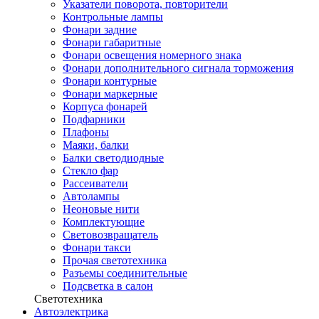
Указатели поворота, повторители
Контрольные лампы
Фонари задние
Фонари габаритные
Фонари освещения номерного знака
Фонари дополнительного сигнала торможения
Фонари контурные
Фонари маркерные
Корпуса фонарей
Подфарники
Плафоны
Маяки, балки
Балки светодиодные
Стекло фар
Рассеиватели
Автолампы
Неоновые нити
Комплектующие
Световозвращатель
Фонари такси
Прочая светотехника
Разъемы соединительные
Подсветка в салон
Светотехника
Автоэлектрика