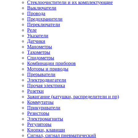
Стеклоочистители и их комплектующие
Выключатели
Провода
Предохранители
Переключатели
Реле
Указатели
Датчики
Манометры
Тахометры
Спидометры
Комбинации приборов
Моторы и приводы
Прерыватели
Электродвигатели
Прочая электрика
Розетки
Зажигание (катушки, распределители и пр)
Коммутатоы
Прикуриватели
Резисторы
Электромагниты
Регуляторы
Кнопки, клавиши
Сигнал, сигнал пневматический