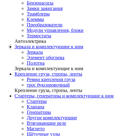
Бензонасосы
Замки зажигания
Трамблеры
Клеммы
Преобразователи
Модули управления, блоки
Термостаты
Автоэлектрика
Зеркала и комплектующие к ним
Зеркала
Элемент обогрева
Полотна
Зеркала и комплектующие к ним
Крепление груза, стропы, ленты
Ремни крепления груза
трос буксировочный
Крепление груза, стропы, ленты
Стартеры, генераторы и комплектующие к ним
Стартеры
Клапана
Генераторы
Другие комплектующие
Втягивающие реле
Магнето
Щёточные узлы