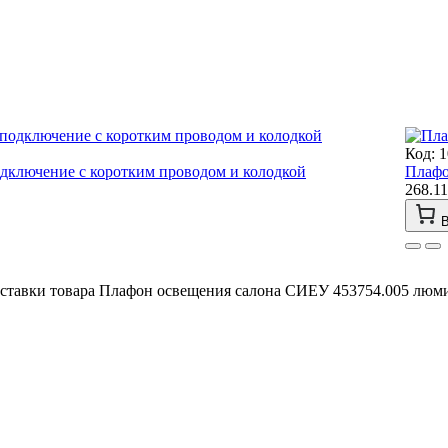
Код: 
дключение с коротким проводом и колодкой
Плафо
268.11
В
оставки товара Плафон освещения салона СИЕУ 453754.005 люми