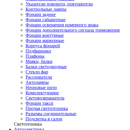
Указатели поворота, повторители
Контрольные лампы
Фонари задние
Фонари габаритные
Фонари освещения номерного знака
Фонари дополнительного сигнала торможения
Фонари контурные
Фонари маркерные
Корпуса фонарей
Подфарники
Плафоны
Маяки, балки
Балки светодиодные
Стекло фар
Рассеиватели
Автолампы
Неоновые нити
Комплектующие
Световозвращатель
Фонари такси
Прочая светотехника
Разъемы соединительные
Подсветка в салон
Светотехника
Автоэлектрика