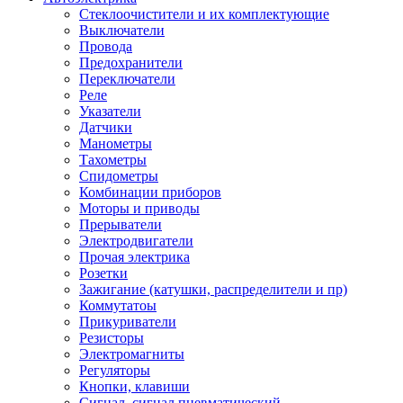
Стеклоочистители и их комплектующие
Выключатели
Провода
Предохранители
Переключатели
Реле
Указатели
Датчики
Манометры
Тахометры
Спидометры
Комбинации приборов
Моторы и приводы
Прерыватели
Электродвигатели
Прочая электрика
Розетки
Зажигание (катушки, распределители и пр)
Коммутатоы
Прикуриватели
Резисторы
Электромагниты
Регуляторы
Кнопки, клавиши
Сигнал, сигнал пневматический