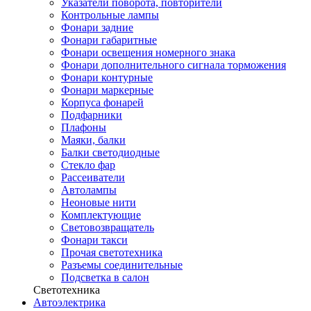
Указатели поворота, повторители
Контрольные лампы
Фонари задние
Фонари габаритные
Фонари освещения номерного знака
Фонари дополнительного сигнала торможения
Фонари контурные
Фонари маркерные
Корпуса фонарей
Подфарники
Плафоны
Маяки, балки
Балки светодиодные
Стекло фар
Рассеиватели
Автолампы
Неоновые нити
Комплектующие
Световозвращатель
Фонари такси
Прочая светотехника
Разъемы соединительные
Подсветка в салон
Светотехника
Автоэлектрика