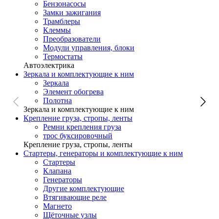
Бензонасосы
Замки зажигания
Трамблеры
Клеммы
Преобразователи
Модули управления, блоки
Термостаты
Автоэлектрика
Зеркала и комплектующие к ним
Зеркала
Элемент обогрева
Полотна
Зеркала и комплектующие к ним
Крепление груза, стропы, ленты
Ремни крепления груза
трос буксировочный
Крепление груза, стропы, ленты
Стартеры, генераторы и комплектующие к ним
Стартеры
Клапана
Генераторы
Другие комплектующие
Втягивающие реле
Магнето
Щёточные узлы