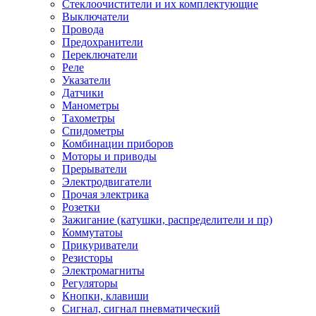
Стеклоочистители и их комплектующие
Выключатели
Провода
Предохранители
Переключатели
Реле
Указатели
Датчики
Манометры
Тахометры
Спидометры
Комбинации приборов
Моторы и приводы
Прерыватели
Электродвигатели
Прочая электрика
Розетки
Зажигание (катушки, распределители и пр)
Коммутатоы
Прикуриватели
Резисторы
Электромагниты
Регуляторы
Кнопки, клавиши
Сигнал, сигнал пневматический