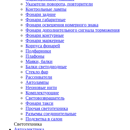
Указатели поворота, повторители
Контрольные лампы
Фонари задние
Фонари габаритные
Фонари освещения номерного знака
Фонари дополнительного сигнала торможения
Фонари контурные
Фонари маркерные
Корпуса фонарей
Подфарники
Плафоны
Маяки, балки
Балки светодиодные
Стекло фар
Рассеиватели
Автолампы
Неоновые нити
Комплектующие
Световозвращатель
Фонари такси
Прочая светотехника
Разъемы соединительные
Подсветка в салон
Светотехника
Автоэлектрика