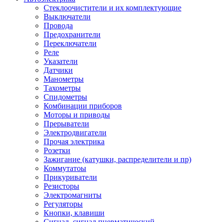
Стеклоочистители и их комплектующие
Выключатели
Провода
Предохранители
Переключатели
Реле
Указатели
Датчики
Манометры
Тахометры
Спидометры
Комбинации приборов
Моторы и приводы
Прерыватели
Электродвигатели
Прочая электрика
Розетки
Зажигание (катушки, распределители и пр)
Коммутатоы
Прикуриватели
Резисторы
Электромагниты
Регуляторы
Кнопки, клавиши
Сигнал, сигнал пневматический