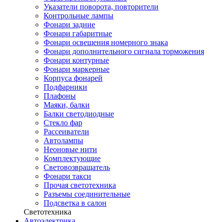
Указатели поворота, повторители
Контрольные лампы
Фонари задние
Фонари габаритные
Фонари освещения номерного знака
Фонари дополнительного сигнала торможения
Фонари контурные
Фонари маркерные
Корпуса фонарей
Подфарники
Плафоны
Маяки, балки
Балки светодиодные
Стекло фар
Рассеиватели
Автолампы
Неоновые нити
Комплектующие
Световозвращатель
Фонари такси
Прочая светотехника
Разъемы соединительные
Подсветка в салон
Светотехника
Автоэлектрика