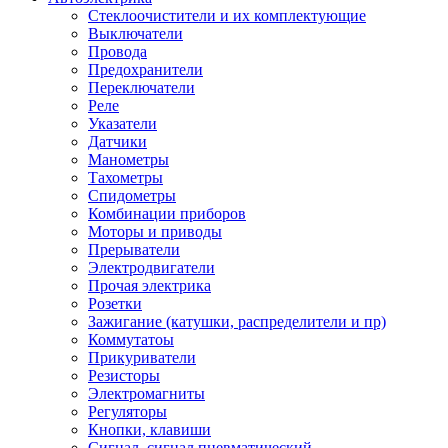
Стеклоочистители и их комплектующие
Выключатели
Провода
Предохранители
Переключатели
Реле
Указатели
Датчики
Манометры
Тахометры
Спидометры
Комбинации приборов
Моторы и приводы
Прерыватели
Электродвигатели
Прочая электрика
Розетки
Зажигание (катушки, распределители и пр)
Коммутатоы
Прикуриватели
Резисторы
Электромагниты
Регуляторы
Кнопки, клавиши
Сигнал, сигнал пневматический