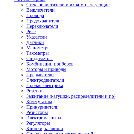
Стеклоочистители и их комплектующие
Выключатели
Провода
Предохранители
Переключатели
Реле
Указатели
Датчики
Манометры
Тахометры
Спидометры
Комбинации приборов
Моторы и приводы
Прерыватели
Электродвигатели
Прочая электрика
Розетки
Зажигание (катушки, распределители и пр)
Коммутатоы
Прикуриватели
Резисторы
Электромагниты
Регуляторы
Кнопки, клавиши
Сигнал, сигнал пневматический