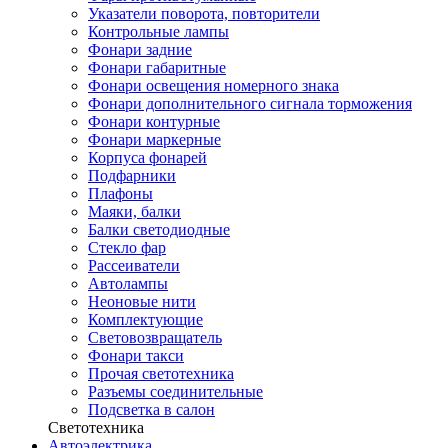
Указатели поворота, повторители
Контрольные лампы
Фонари задние
Фонари габаритные
Фонари освещения номерного знака
Фонари дополнительного сигнала торможения
Фонари контурные
Фонари маркерные
Корпуса фонарей
Подфарники
Плафоны
Маяки, балки
Балки светодиодные
Стекло фар
Рассеиватели
Автолампы
Неоновые нити
Комплектующие
Световозвращатель
Фонари такси
Прочая светотехника
Разъемы соединительные
Подсветка в салон
Светотехника
Автоэлектрика