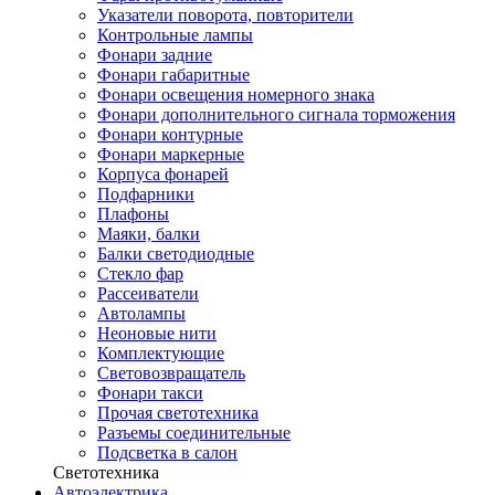
Указатели поворота, повторители
Контрольные лампы
Фонари задние
Фонари габаритные
Фонари освещения номерного знака
Фонари дополнительного сигнала торможения
Фонари контурные
Фонари маркерные
Корпуса фонарей
Подфарники
Плафоны
Маяки, балки
Балки светодиодные
Стекло фар
Рассеиватели
Автолампы
Неоновые нити
Комплектующие
Световозвращатель
Фонари такси
Прочая светотехника
Разъемы соединительные
Подсветка в салон
Светотехника
Автоэлектрика