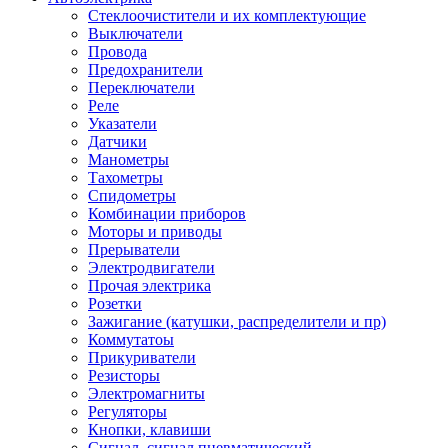
Стеклоочистители и их комплектующие
Выключатели
Провода
Предохранители
Переключатели
Реле
Указатели
Датчики
Манометры
Тахометры
Спидометры
Комбинации приборов
Моторы и приводы
Прерыватели
Электродвигатели
Прочая электрика
Розетки
Зажигание (катушки, распределители и пр)
Коммутатоы
Прикуриватели
Резисторы
Электромагниты
Регуляторы
Кнопки, клавиши
Сигнал, сигнал пневматический