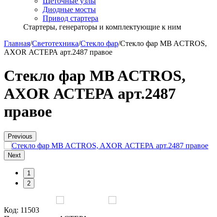
Щёточные узлы
Диодные мосты
Привод стартера
Стартеры, генераторы и комплектующие к ним
Главная
/
Светотехника
/
Стекло фар
/
Стекло фар MB ACTROS,
AXOR АСТЕРА арт.2487 правое
Стекло фар MB ACTROS,
AXOR АСТЕРА арт.2487
правое
Previous
Next
1
2
Код:
11503