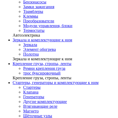
Бензонасосы
Замки зажигания
Трамблеры
Клеммы
Преобразователи
Модули управления, блоки
Термостаты
Автоэлектрика
Зеркала и комплектующие к ним
Зеркала
Элемент обогрева
Полотна
Зеркала и комплектующие к ним
Крепление груза, стропы, ленты
Ремни крепления груза
трос буксировочный
Крепление груза, стропы, ленты
Стартеры, генераторы и комплектующие к ним
Стартеры
Клапана
Генераторы
Другие комплектующие
Втягивающие реле
Магнето
Щёточные узлы