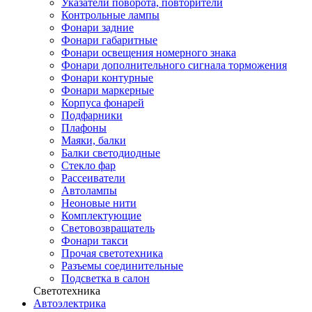
Указатели поворота, повторители
Контрольные лампы
Фонари задние
Фонари габаритные
Фонари освещения номерного знака
Фонари дополнительного сигнала торможения
Фонари контурные
Фонари маркерные
Корпуса фонарей
Подфарники
Плафоны
Маяки, балки
Балки светодиодные
Стекло фар
Рассеиватели
Автолампы
Неоновые нити
Комплектующие
Световозвращатель
Фонари такси
Прочая светотехника
Разъемы соединительные
Подсветка в салон
Светотехника
Автоэлектрика