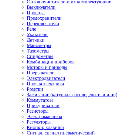
Стеклоочистители и их комплектующие
Выключатели
Провода
Предохранители
Переключатели
Реле
Указатели
Датчики
Манометры
Тахометры
Спидометры
Комбинации приборов
Моторы и приводы
Прерыватели
Электродвигатели
Прочая электрика
Розетки
Зажигание (катушки, распределители и пр)
Коммутатоы
Прикуриватели
Резисторы
Электромагниты
Регуляторы
Кнопки, клавиши
Сигнал, сигнал пневматический