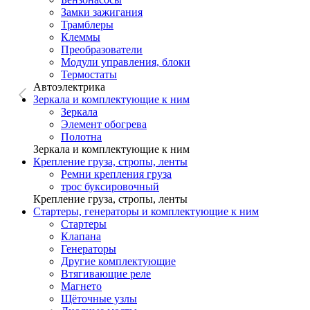
Замки зажигания
Трамблеры
Клеммы
Преобразователи
Модули управления, блоки
Термостаты
Автоэлектрика
Зеркала и комплектующие к ним
Зеркала
Элемент обогрева
Полотна
Зеркала и комплектующие к ним
Крепление груза, стропы, ленты
Ремни крепления груза
трос буксировочный
Крепление груза, стропы, ленты
Стартеры, генераторы и комплектующие к ним
Стартеры
Клапана
Генераторы
Другие комплектующие
Втягивающие реле
Магнето
Щёточные узлы