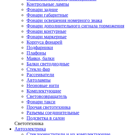
Контрольные лампы
Фонари задние
Фонари габаритные
Фонари освещения номерного знака
Фонари дополнительного сигнала торможения
Фонари контурные
Фонари маркерные
Корпуса фонарей
Подфарники
Плафоны
Маяки, балки
Балки светодиодные
Стекло фар
Рассеиватели
Автолампы
Неоновые нити
Комплектующие
Световозвращатель
Фонари такси
Прочая светотехника
Разъемы соединительные
Подсветка в салон
Светотехника
Автоэлектрика
Стеклоочистители и их комплектующие