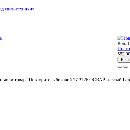
д светотехники»
Код: 
Повто
552.0
В ко
ставки товара Повторитель боковой 27.3726 ОСВАР желтый Газе