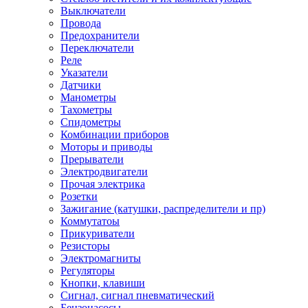
Выключатели
Провода
Предохранители
Переключатели
Реле
Указатели
Датчики
Манометры
Тахометры
Спидометры
Комбинации приборов
Моторы и приводы
Прерыватели
Электродвигатели
Прочая электрика
Розетки
Зажигание (катушки, распределители и пр)
Коммутатоы
Прикуриватели
Резисторы
Электромагниты
Регуляторы
Кнопки, клавиши
Сигнал, сигнал пневматический
Бензонасосы