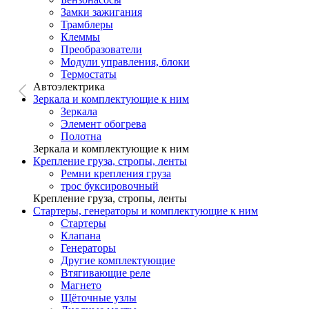
Замки зажигания
Трамблеры
Клеммы
Преобразователи
Модули управления, блоки
Термостаты
Автоэлектрика
Зеркала и комплектующие к ним
Зеркала
Элемент обогрева
Полотна
Зеркала и комплектующие к ним
Крепление груза, стропы, ленты
Ремни крепления груза
трос буксировочный
Крепление груза, стропы, ленты
Стартеры, генераторы и комплектующие к ним
Стартеры
Клапана
Генераторы
Другие комплектующие
Втягивающие реле
Магнето
Щёточные узлы