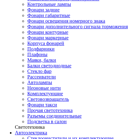
Контрольные лампы
Фонари задние
Фонари габаритные
Фонари освещения номерного знака
Фонари дополнительного сигнала торможения
Фонари контурные
Фонари маркерные
Корпуса фонарей
Подфарники
Плафоны
Маяки, балки
Балки светодиодные
Стекло фар
Рассеиватели
Автолампы
Неоновые нити
Комплектующие
Световозвращатель
Фонари такси
Прочая светотехника
Разъемы соединительные
Подсветка в салон
Светотехника
Автоэлектрика
Стеклоочистители и их комплектующие