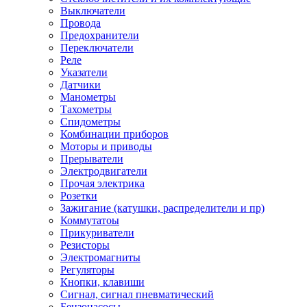
Выключатели
Провода
Предохранители
Переключатели
Реле
Указатели
Датчики
Манометры
Тахометры
Спидометры
Комбинации приборов
Моторы и приводы
Прерыватели
Электродвигатели
Прочая электрика
Розетки
Зажигание (катушки, распределители и пр)
Коммутатоы
Прикуриватели
Резисторы
Электромагниты
Регуляторы
Кнопки, клавиши
Сигнал, сигнал пневматический
Бензонасосы