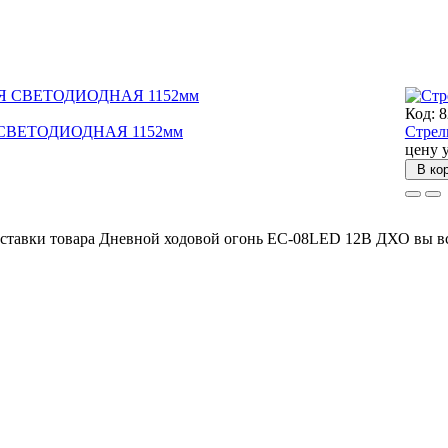
Код: 
Я СВЕТОДИОДНАЯ 1152мм
Стрел
цену 
В ко
оставки товара Дневной ходовой огонь ЕС-08LED 12В ДХО вы вс